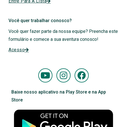
Entre Para A Lista
Você quer trabalhar conosco?
Você quer fazer parte da nossa equipe? Preencha este
formulário e comece a sua aventura conosco!
Acesso
Y
I
F
o
n
a
u
s
c
Baixe nosso aplicativo na Play Store e na App
t
t
e
Store
u
a
b
b
g
o
e
r
o