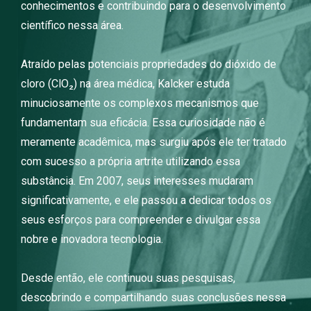
conhecimentos e contribuindo para o desenvolvimento
científico nessa área.
Atraído pelas potenciais propriedades do dióxido de
cloro (ClO₂) na área médica, Kalcker estuda
minuciosamente os complexos mecanismos que
fundamentam sua eficácia. Essa curiosidade não é
meramente acadêmica, mas surgiu após ele ter tratado
com sucesso a própria artrite utilizando essa
substância. Em 2007, seus interesses mudaram
significativamente, e ele passou a dedicar todos os
seus esforços para compreender e divulgar essa
nobre e inovadora tecnologia.
Desde então, ele continuou suas pesquisas,
descobrindo e compartilhando suas conclusões nessa