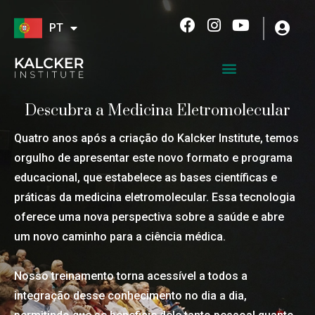
Skip
F
I
Y
PT
to
a
n
o
content
c
s
u
e
t
t
b
a
u
o
g
b
Descubra a Medicina Eletromolecular
o
r
e
k
a
Quatro anos após a criação do Kalcker Institute, temos
m
orgulho de apresentar este novo formato e programa
educacional, que estabelece as bases científicas e
práticas da medicina eletromolecular. Essa tecnologia
oferece uma nova perspectiva sobre a saúde e abre
um novo caminho para a ciência médica.
Nosso treinamento torna acessível a todos a
integração desse conhecimento no dia a dia,