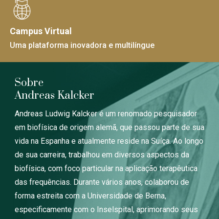
Campus Virtual
Uma plataforma inovadora e multilíngue
Sobre
Andreas Kalcker
Andreas Ludwig Kalcker é um renomado pesquisador
em biofísica de origem alemã, que passou parte de sua
vida na Espanha e atualmente reside na Suíça. Ao longo
de sua carreira, trabalhou em diversos aspectos da
biofísica, com foco particular na aplicação terapêutica
das frequências. Durante vários anos, colaborou de
forma estreita com a Universidade de Berna,
especificamente com o Inselspital, aprimorando seus