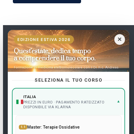
IT
✕
EDIZIONE ESTIVA 2026
Quest'estate, dedica tempo
Pagine
a comprendere il tuo corpo.
Home
Formazione in medicina elettromolecolare con il Dr. h.c. Andreas
Le mie materie
Kalcker
Contattaci
SELEZIONA IL TUO CORSO
Frequent questions
ITALIA
▾
PREZZI IN EURO · PAGAMENTO RATEIZZATO
Legalità
DISPONIBILE VIA KLARNA
Avviso Legale
Politica sui Cookie
Master: Terapie Ossidative
1.1
Termini e Condizioni