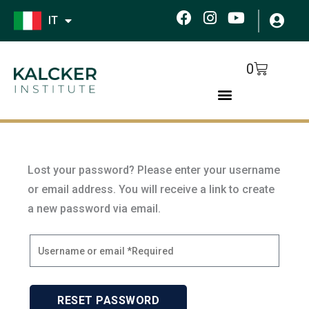
Skip
F
I
Y
IT
to
a
n
o
c
s
u
content
e
t
t
Cart
0
b
a
u
o
g
b
o
r
e
k
a
m
Lost your password? Please enter your username
or email address. You will receive a link to create
a new password via email.
RESET PASSWORD