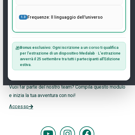
Newsletter
Frequenze: Il linguaggio dell'universo
1.3
Iscriviti al sito con il tuo indirizzo email e ricevi le
ultime notizie sulla ricerca e sugli eventi riguardanti il
Dott. Andreas Kalcker e il Kalcker Institute.
Bonus esclusivo:
Ogni iscrizione a un corso ti qualifica
🎁
per l'estrazione di un dispositivo Medalab · L'estrazione
Unisciti Alla Lista
avverrà il 25 settembre tra tutti i partecipanti all'Edizione
estiva.
Vuoi lavorare con noi?
Vuoi far parte del nostro team? Compila questo modulo
e inizia la tua avventura con noi!
Accesso
Y
I
F