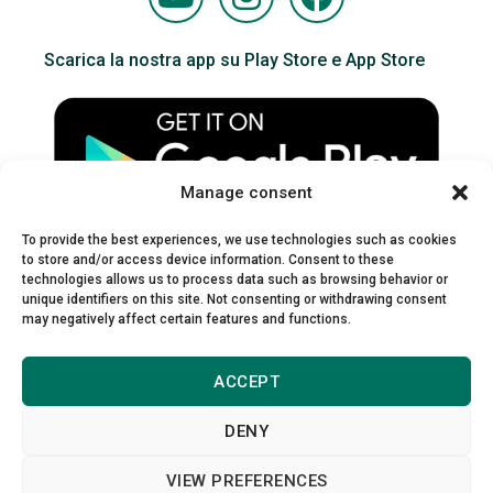
o
n
a
u
s
c
Scarica la nostra app su Play Store e App Store
t
t
e
u
a
b
b
g
o
e
r
o
Manage consent
a
k
m
To provide the best experiences, we use technologies such as cookies
to store and/or access device information. Consent to these
technologies allows us to process data such as browsing behavior or
unique identifiers on this site. Not consenting or withdrawing consent
may negatively affect certain features and functions.
ACCEPT
DENY
VIEW PREFERENCES
Kalcker Institute © 2021 - 2025 | Tutti i diritti riservati